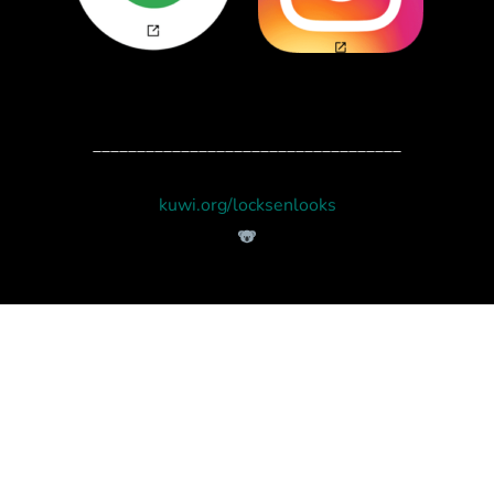
___________________________________
kuwi.org/locksenlooks