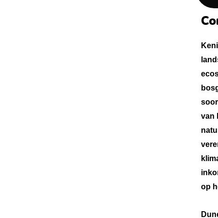
Co
Keni
land
ecos
bosg
soor
van 
natu
vere
klim
inko
op h
Dund