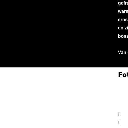
gefr
warm
erns
en z
boss
Van
Fo