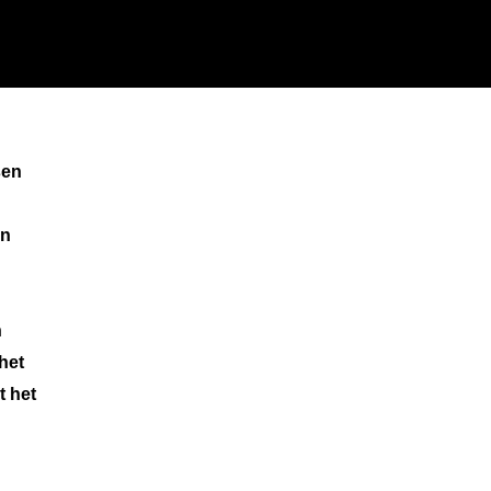
sen
en
n
het
t het