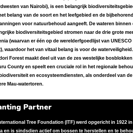
dwesten van Nairobi), is een belangrijk biodiversiteitsgebie
het belang van de soort en het leefgebied en de bijbehoren
anningen voor natuurbehoud aangeeft. De wateren binnen 
ngrijke biodiversiteitsgebied stromen naar de drie grote me
enia (waarvan er één op de werelderfgoedlijst van UNESCO
t), waardoor het van vitaal belang is voor de waterveiligheid
ori Forest maakt deel uit van de zes westelijke bosblokken
ru County en speelt een cruciale rol in het regionale beho
biodiversiteit en ecosysteemdiensten, als onderdeel van de
ere Mau-watertoren.
anting Partner
nternational Tree Foundation (ITF) werd opgericht in 1922 in
a en is sindsdien actief om bossen te herstellen en te beh