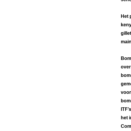
Het 
keny
gill
main
Bome
over
bome
geme
voor
bome
ITF’
het 
Comm