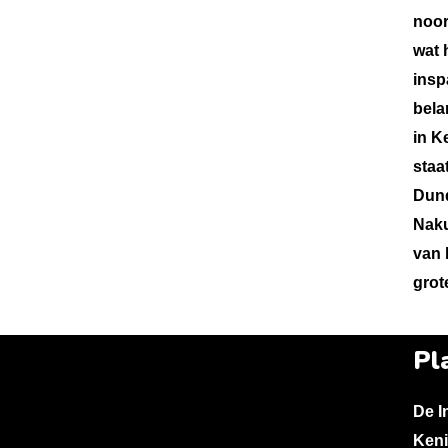
noor
wat 
insp
bela
in K
staa
Dund
Naku
van 
grot
Pl
De I
Keni