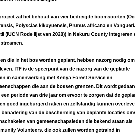
project zal het behoud van vier bedreigde boomsoorten (Oc
ensis, Polyscias kikuyuensis, Prunus africana en Vangueri
ettii (IUCN Rode lijst van 2020)) in Nakuru County integreren
streamen.
n die in het bos worden geplant, hebben nazorg nodig om
leven. ITF is de speerpunt van de nazorg van de geplante
n in samenwerking met Kenya Forest Service en
enschappen die aan de bossen grenzen. Dit wordt gedaa
 een periode van drie jaar om ervoor te zorgen dat de gepla
n goed ingeburgerd raken en zelfstandig kunnen overleve
s benadering van de bescherming van beplante locaties om
inschakelen van gemeenschapsleden die bekend staan ​​als
unity Volunteers, die ook zullen worden getraind in