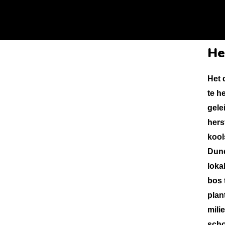
He
Het 
te h
gele
hers
kool
Dund
loka
bos 
plan
mili
scho