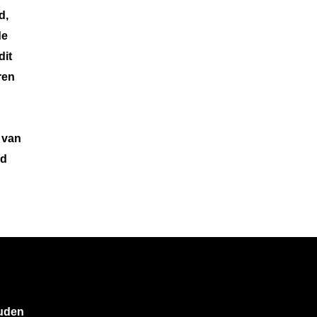
d,
de
dit
ren
.
 van
ud
ouden