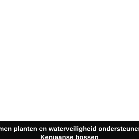
en planten en waterveiligheid ondersteune
Keniaanse bossen