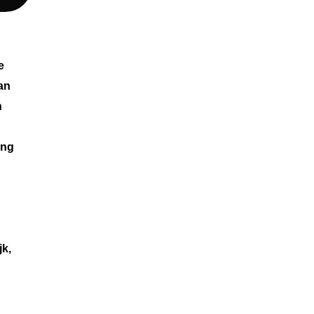
e
an
n
ing
jk,