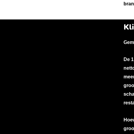
bran
Kl
Gema
De 1
nett
meer
groo
scha
rest
Hoew
groo