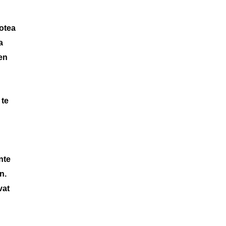
otea
a
 en
 te
n
nte
n.
vat