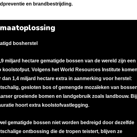
dpreventie en brandbestrijding.
imaatoplossing
tigd bosherstel
,9 miljard hectare gematigde bossen van de wereld zijn een
o koolstofput. Volgens het World Resources Institute kome
 dan 1,4 miljard hectare extra in aanmerking voor herstel:
tschalig, gesloten bos of gemengde mozaïeken van bossen
arser groeiende bomen en landgebruik zoals landbouw. Bij
auratie hoort extra koolstofvastlegging.
el gematigde bossen niet worden bedreigd door dezelfde
tschalige ontbossing die de tropen teistert, blijven ze