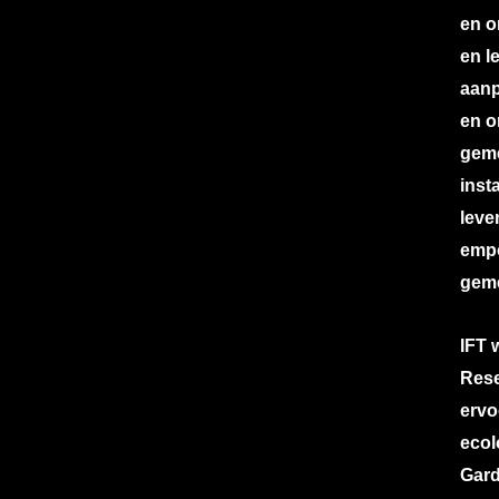
en o
en l
aanp
en o
gem
inst
leve
empo
gem
IFT 
Rese
ervo
ecol
Gard