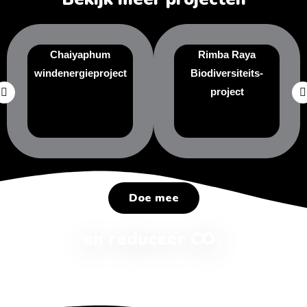
Chaiyaphum
Rimba Raya
windenergieproject
Biodiversiteits-
project
Doe mee
en reduceer CO₂