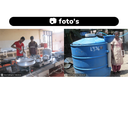
📷 foto's