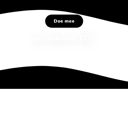
Doe mee
en reduceer CO₂