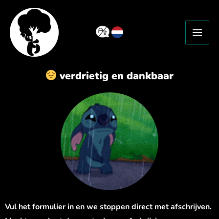
Ga
naar
de
inhoud
verdrietig en dankbaar
Vul het formulier in en we stoppen direct met afschrijven.