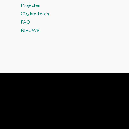
Projecten
CO₂ kredieten
FAQ
NIEUWS