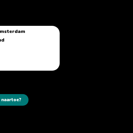
 Amsterdam
nd
 naartoe?