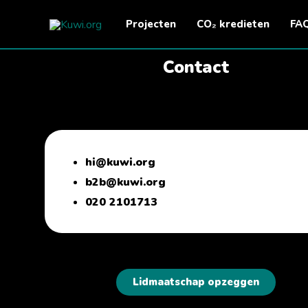
Ga
Projecten
CO₂ kredieten
FA
naar
de
Contact
inhoud
hi@kuwi.org
b2b@kuwi.org
020 2101713
Lidmaatschap opzeggen