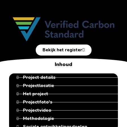
Bekijk het register
Inhoud
Project details
Projectlocatie
Het project
Projectfoto's
Projectvideo
Methodologie
Sociale ontwikkelingsdoelen