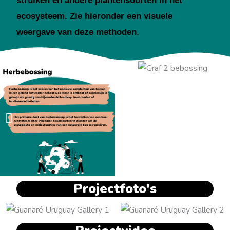
struiken en andere plantensoorten in het
ecosysteem. Zie hieronder een visuele
weergave van deze methoden.
Projectfoto's