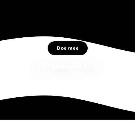
Doe mee
en reduceer CO₂