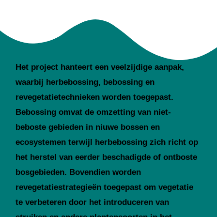
Het project hanteert een veelzijdige aanpak,
waarbij herbebossing, bebossing en
revegetatietechnieken worden toegepast.
Bebossing omvat de omzetting van niet-
beboste gebieden in niuwe bossen en
ecosystemen terwijl herbebossing zich richt op
het herstel van eerder beschadigde of ontboste
bosgebieden. Bovendien worden
revegetatiestrategieën toegepast om vegetatie
te verbeteren door het introduceren van