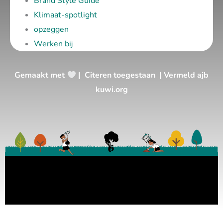
Brand Style Guide
Klimaat-spotlight
opzeggen
Werken bij
Gemaakt met
| Citeren toegestaan | Vermeld ajb
kuwi.org