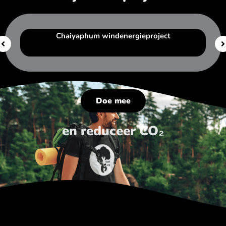
Chaiyaphum windenergieproject
Doe mee
en reduceer CO₂