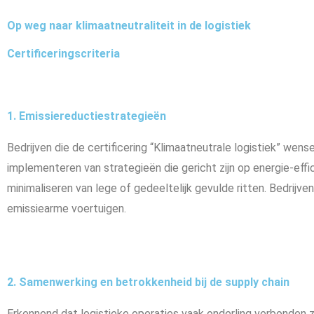
Op weg naar klimaatneutraliteit in de logistiek
Certificeringscriteria
1. Emissiereductiestrategieën
Bedrijven die de certificering “Klimaatneutrale logistiek” wen
implementeren van strategieën die gericht zijn op energie-eff
minimaliseren van lege of gedeeltelijk gevulde ritten. Bedrij
emissiearme voertuigen.
2. Samenwerking en betrokkenheid bij de supply chain
Erkennend dat logistieke operaties vaak onderling verbonden z