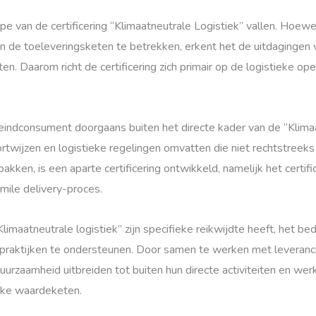
pe van de certificering “Klimaatneutrale Logistiek” vallen. Hoewe
 de toeleveringsketen te betrekken, erkent het de uitdagingen v
Daarom richt de certificering zich primair op de logistieke oper
indconsument doorgaans buiten het directe kader van de “Klimaatn
twijzen en logistieke regelingen omvatten die niet rechtstreeks 
kken, is een aparte certificering ontwikkeld, namelijk het certifi
mile delivery-proces.
limaatneutrale logistiek” zijn specifieke reikwijdte heeft, het be
raktijken te ondersteunen. Door samen te werken met leverancie
duurzaamheid uitbreiden tot buiten hun directe activiteiten en 
ieke waardeketen.