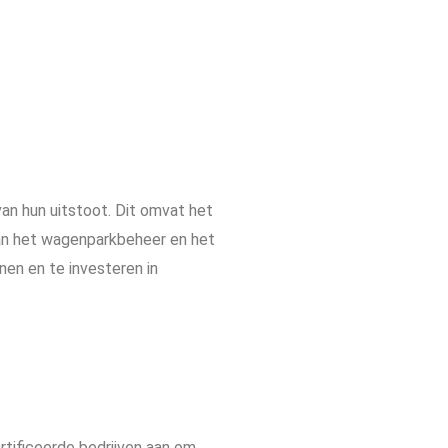
van hun uitstoot. Dit omvat het
 van het wagenparkbeheer en het
nen en te investeren in
rtificeerde bedrijven aan om