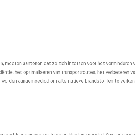
sen, moeten aantonen dat ze zich inzetten voor het verminderen 
iciëntie, het optimaliseren van transportroutes, het verbeteren
ven worden aangemoedigd om alternatieve brandstoffen te verken
ijn met leveranciers, partners en klanten, moedigt Kuwi.org gece