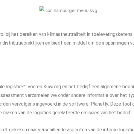
l bij het bereiken van klimaatneutraliteit in toeleveringsketens.
en distributiepraktijken en biedt een middel om de inspanningen v
e logistiek”, voeren Kuwi.org en het bedrijf een algemene beoor
dit assessment verzamelen we onder andere informatie over het t
rden vervolgens ingevoerd in de software, Planetly. Deze too
maken van de logistiek gerelateerde emissies van het bedrijf.
wordt gekeken naar verschillende aspecten van de interne logisti