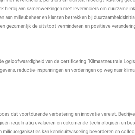
nk hierbij aan samenwerkingen met leveranciers om duurzame in
en aan milieubeheer en klanten betrekken bij duurzaamheidsiniti
n gezamenlijk de uitstoot verminderen en positieve verandering
e geloofwaardigheid van de certificering “Klimaatneutrale Logist
evens, reductie-inspanningen en vorderingen op weg naar klimaa
proces dat voortdurende verbetering en innovatie vereist. Bedrijve
egieën regelmatig evalueren en opkomende technologieën en be
milieuorganisaties kan kennisuitwisseling bevorderen en collec