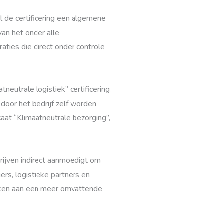
l de certificering een algemene
an het onder alle
aties die direct onder controle
eutrale logistiek” certificering.
door het bedrijf zelf worden
caat “Klimaatneutrale bezorging”,
drijven indirect aanmoedigt om
rs, logistieke partners en
werken aan een meer omvattende