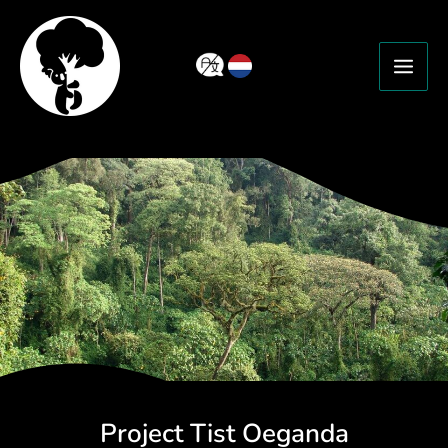
Ga
naar
de
inhoud
Project Tist Oeganda