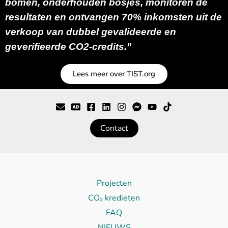
bomen, onderhouden bosjes, monitoren de
resultaten en ontvangen 70% inkomsten uit de
verkoop van dubbel gevalideerde en
geverifieerde CO2-credits."
Lees meer over TIST.org
Contact
Projecten
CO₂ kredieten
FAQ
NIEUWS