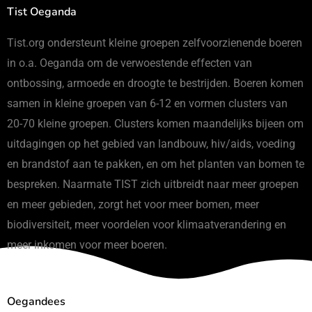
Tist Oeganda
Tist.org ondersteunt kleine groepen zelfvoorzienende boeren
in o.a. Oeganda om de verwoestende effecten van
ontbossing, armoede en droogte te bestrijden. Boeren komen
samen in kleine groepen van 6-12 en vormen clusters van
20-70 kleine groepen. Clusters komen maandelijks bijeen om
uitdagingen op het gebied van landbouw, hiv/aids, voeding
en brandstof aan te pakken, en om het planten van bomen te
bespreken. Naarmate TIST zich uitbreidt naar meer groepen
en meer gebieden, zorgt het voor meer bomen, meer
biodiversiteit, meer voordelen voor klimaatverandering en
meer inkomen voor meer boeren.
Oegandees