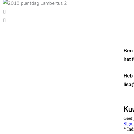
Ben 
het 
Heb 
lisa