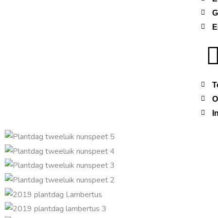
G
E
T
O
I