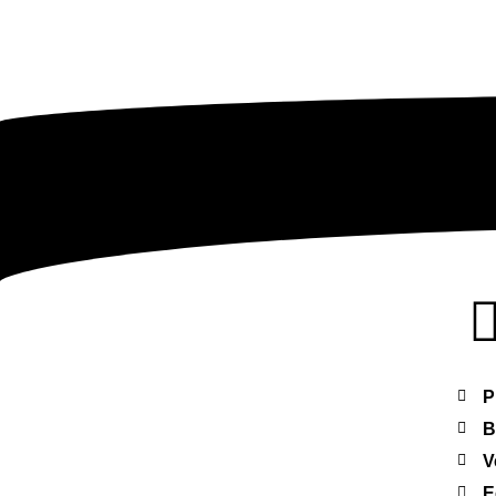
P
B
V
E