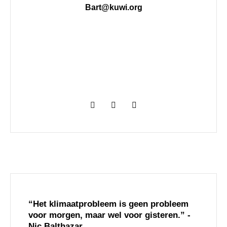
Bart@kuwi.org
E
W
L
n
h
i
v
a
n
e
t
k
l
s
e
o
a
d
p
p
i
e
p
n
“Het klimaatprobleem is geen probleem
voor morgen, maar wel voor gisteren.” -
Nic Balthazar