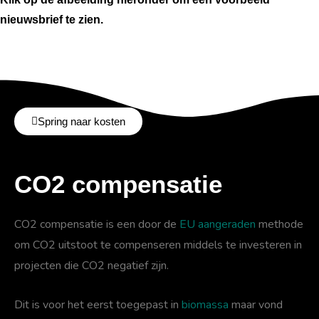
nieuwsbrief te zien.
Spring naar kosten
CO2 compensatie
CO2 compensatie is een door de
EU aangeraden
methode
om CO2 uitstoot te compenseren middels te investeren in
projecten die CO2 negatief zijn.
Dit is voor het eerst toegepast in
biomassa
maar vond