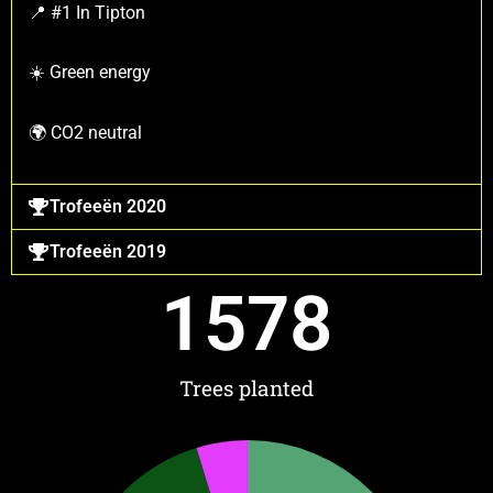
📍 #1 In Tipton
☀️ Green energy
🌍 CO2 neutral
Trofeeën 2020
Trofeeën 2019
1866
Trees planted