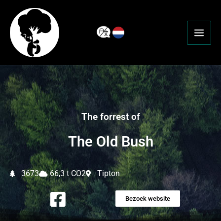
Ga
naar
de
inhoud
The forrest of
The Old Bush
3673
66,3 t CO2
Tipton
Bezoek website