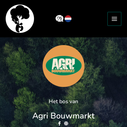
Ga
naar
de
inhoud
Het bos van
Agri Bouwmarkt