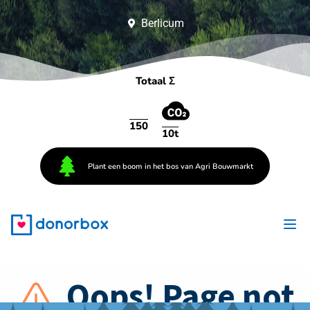
Berlicum
Totaal Σ
150
10t
Plant een boom in het bos van Agri Bouwmarkt