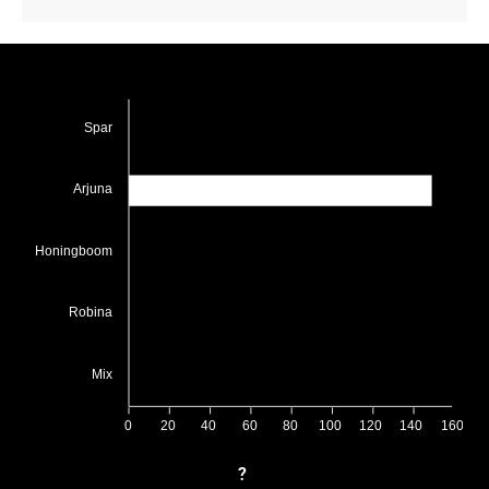
Spar
Arjuna
Honingboom
Robina
Mix
0
20
40
60
80
100
120
140
160
?