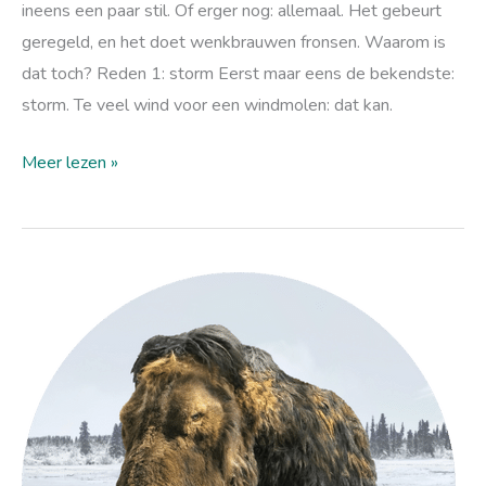
ineens een paar stil. Of erger nog: allemaal. Het gebeurt
geregeld, en het doet wenkbrauwen fronsen. Waarom is
dat toch? Reden 1: storm Eerst maar eens de bekendste:
storm. Te veel wind voor een windmolen: dat kan.
Meer lezen »
Vroeger
was
er
ook
klimaatverandering,
waarom
is