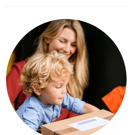
CO2-
uitstoot
pakketbezorging