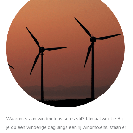
staan
windmolens
soms
stil
Waarom staan windmolens soms stil? Klimaatweetje Rij
je op een winderige dag langs een rij windmolens, staan er