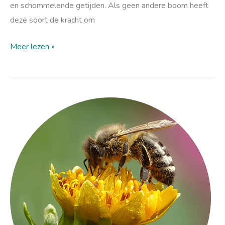
en schommelende getijden. Als geen andere boom heeft
deze soort de kracht om
Meer lezen »
Waarom
zijn
bijen
zo
belangrijk?