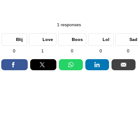
1
responses
Blij
Love
Boos
Lol
Sad
0
1
0
0
0