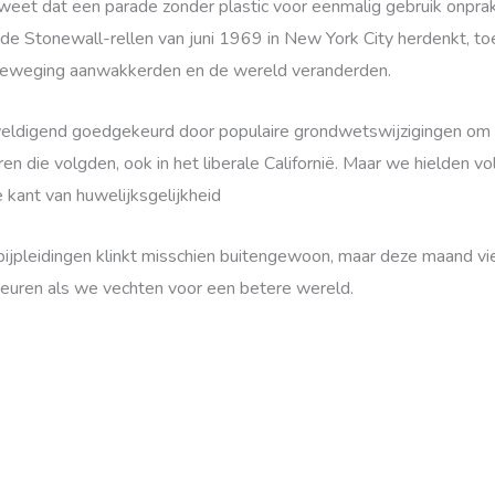
eet dat een parade zonder plastic voor eenmalig gebruik onprakt
 de Stonewall-rellen van juni 1969 in New York City herdenkt,
 beweging aanwakkerden en de wereld veranderden.
erweldigend goedgekeurd door populaire grondwetswijzigingen o
aren die volgden, ook in het liberale Californië. Maar we hielden 
kant van huwelijksgelijkheid
 pijpleidingen klinkt misschien buitengewoon, maar deze maand v
euren als we vechten voor een betere wereld.