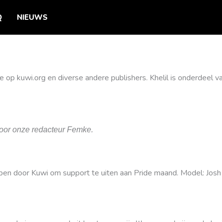
Q
NIEUWS
tie op kuwi.org en diverse andere publishers. Khelil is onderdeel
 door onze redacteur Femke.
en door Kuwi om support te uiten aan Pride maand. Model: Josh