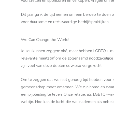
voorstellen en sponsoren en verkopers vragen om een
Dit jaar ga ik de tijd nemen om een ​​beroep te doe
voor duurzame en rechtvaardige bedrijfspraktijken.
We Can Change the World!
Je zou kunnen zeggen: oké, maar hebben LGBTQ+-mens
relevante maatstaf om de zogenaamd noodzakelijke b
zijn veel van deze doelen sowieso vergezocht.
Om te zeggen dat we niet genoeg tijd hebben voor zor
gemeenschap moet omarmen. We zijn homo en zwart, t
een pijpleiding te leven. Onze relatie, als LGBTQ+-m
welzijn. Hoe kan de lucht die we inademen als onbe