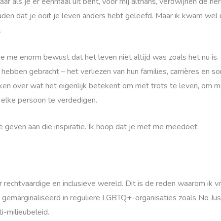
ar als je er eenmaal uit bent, voor mij althans, verdwijnen de he
uden dat je ooit je leven anders hebt geleefd. Maar ik kwam wel 
.
me enorm bewust dat het leven niet altijd was zoals het nu is. 
ebben gebracht – het verliezen van hun families, carrières en som
nken over wat het eigenlijk betekent om met trots te leven, om 
elke persoon te verdedigen.
te geven aan die inspiratie. Ik hoop dat je met me meedoet.
chtvaardige en inclusieve wereld. Dit is de reden waarom ik vi
 gemarginaliseerd in reguliere LGBTQ+-organisaties zoals No Jus
-milieubeleid.