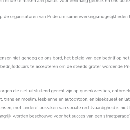
 ​​einde te maken aan plastic voor eenmalig gebruik en ons duu
n op de organisatoren van Pride om samenwerkingsmogelijkheden te
en niet genoeg op ons bord, het beleid van een bedrijf op het
edrijfsdollars te accepteren om de steeds groter wordende Prid
gen die niet uitsluitend gericht zijn op queerkwesties, ontbreek
rans en moslim, lesbienne en autochtoon, en biseksueel en lat
ensen, met ‘andere’ oorzaken van sociale rechtvaardigheid is niet
langrijk worden beschouwd voor het succes van een straatparade