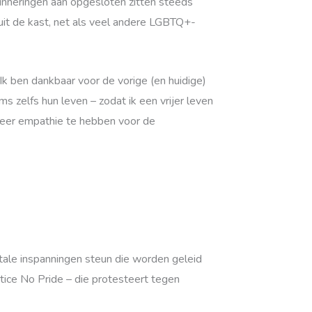
rinneringen aan opgesloten zitten steeds
uit de kast, net als veel andere LGBTQ+-
Ik ben dankbaar voor de vorige (en huidige)
s zelfs hun leven – zodat ik een vrijer leven
meer empathie te hebben voor de
tale inspanningen steun die worden geleid
tice No Pride – die protesteert tegen