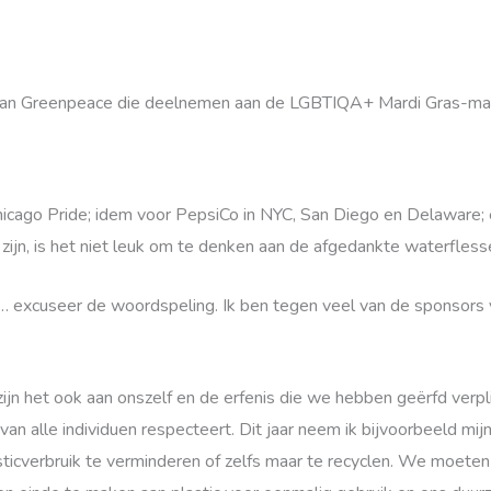
van Greenpeace die deelnemen aan de LGBTIQA+ Mardi Gras-mars
 Chicago Pride; idem voor PepsiCo in NYC, San Diego en Delaware; 
zijn, is het niet leuk om te denken aan de afgedankte waterflesse
… excuseer de woordspeling. Ik ben tegen veel van de sponsors va
ijn het ook aan onszelf en de erfenis die we hebben geërfd verp
van alle individuen respecteert. Dit jaar neem ik bijvoorbeeld mi
ticverbruik te verminderen of zelfs maar te recyclen. We moeten 