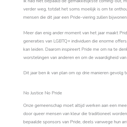
Ik had niet bepaald de gemakkelijkste coming-out, ma
verder weg, totdat het soms moeilijk is om te ontho
mensen die dit jaar een Pride-viering zullen bijwonen
Meer dan enig ander moment van het jaar maakt Pride 
generaties van LGBTQ+ individuen die enorme offers h
kan leiden. Daarom inspireert Pride me om na te de
worstelingen van anderen en om de waardigheid van 
Dit jaar ben ik van plan om op drie manieren gevolg 
No Justice No Pride
Onze gemeenschap moet altijd werken aan een meer re
door queer mensen van kleur die traditioneel worden
bepaalde sponsors van Pride, deels vanwege hun anti