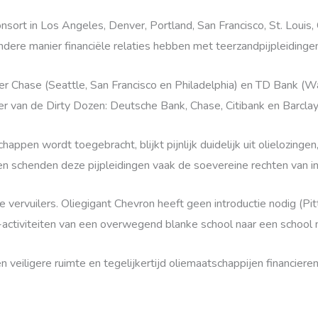
sort in Los Angeles, Denver, Portland, San Francisco, St. Louis,
ndere manier financiële relaties hebben met teerzandpijpleidinge
 Chase (Seattle, San Francisco en Philadelphia) en TD Bank (Was
er van de Dirty Dozen: Deutsche Bank, Chase, Citibank en Barclay
ppen wordt toegebracht, blijkt pijnlijk duidelijk uit olielozinge
en schenden deze pijpleidingen vaak de soevereine rechten van 
vervuilers. Oliegigant Chevron heeft geen introductie nodig (Pit
g-activiteiten van een overwegend blanke school naar een school 
 veiligere ruimte en tegelijkertijd oliemaatschappijen financieren