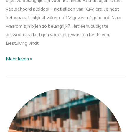
bijen zo belangrijk zijn voor het milieu Red de bijen is een
veelgehoord pleidooi – niet alleen van Kuwi.org. Je hebt
het waarschijnlijk al vaker op TV gezien of gehoord. Maar
waarom zijn bijen zo belangrijk? Het eenvoudigste
antwoord is dat bijen voedselgewassen bestuiven.
Bestuiving vindt
Meer lezen »
De
voetafdruk
van
verpakkingsmateriaal