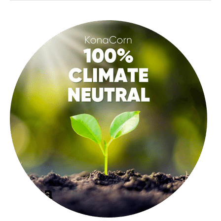
Konacorn
gaat
co2neutraal