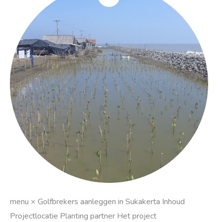
aanleggen
in
Sukakerta
menu × Golfbrekers aanleggen in Sukakerta Inhoud
Projectlocatie Planting partner Het project