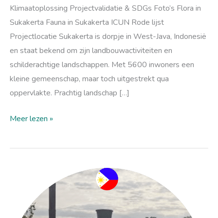
Klimaatoplossing Projectvalidatie & SDGs Foto’s Flora in
Sukakerta Fauna in Sukakerta ICUN Rode lijst
Projectlocatie Sukakerta is dorpje in West-Java, Indonesië
en staat bekend om zijn landbouwactiviteiten en
schilderachtige landschappen. Met 5600 inwoners een
kleine gemeenschap, maar toch uitgestrekt qua
oppervlakte. Prachtig landschap […]
Meer lezen »
Herstel
van
mangrovebossen
in