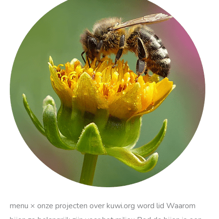
zijn
bijen
zo
belangrijk?
menu × onze projecten over kuwi.org word lid Waarom