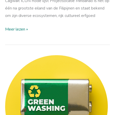
Cagwait ICUN Rode lijst Projectlocatie Mindanao is het op
één na grootste eiland van de Filipijnen en staat bekend
om zijn diverse ecosystemen, rijk cultureel erfgoed
Meer lezen »
Wat
is
greenwashing?