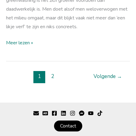
greenwashing
greenwashing is het zich groener voordoen dan
daadwerkelijk is. Men doet alsof men weloverwogen met
het milieu omgaat, maar dit blijkt vaak niet meer dan ‘een
likje verf’ te zijn en niks concreets.
Meer lezen »
1
2
Volgende
→
Contact