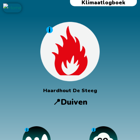
Klimaatlogboek
Ga
naar
de
inhoud
Haardhout De Steeg
📍Duiven