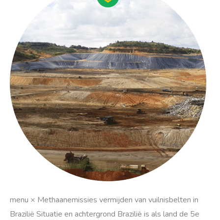
vermijden
van
vuilnisbelten
in
Brazilië
menu × Methaanemissies vermijden van vuilnisbelten in
Brazilië Situatie en achtergrond Brazilië is als land de 5e