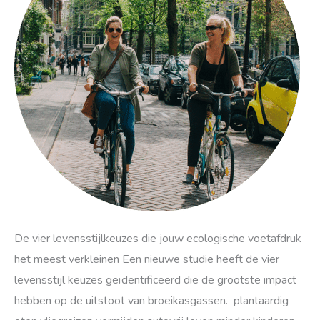
jouw
ecologische
voetafdruk
het
meest
verkleinen
De vier levensstijlkeuzes die jouw ecologische voetafdruk
het meest verkleinen Een nieuwe studie heeft de vier
levensstijl keuzes geïdentificeerd die de grootste impact
hebben op de uitstoot van broeikasgassen. plantaardig