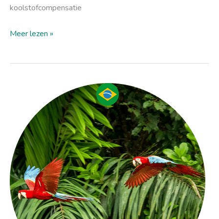
koolstofcompensatie
Meer lezen »
Het
Amazoneregenwoud
in
Brazilië
behouden