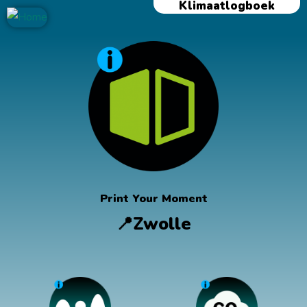
Klimaatlogboek
Ga
naar
de
inhoud
Print Your Moment
📍Zwolle